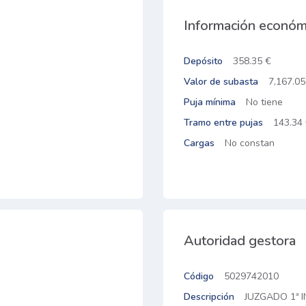
Información económ
Depósito
358.35 €
Valor de subasta
7,167.05
Puja mínima
No tiene
Tramo entre pujas
143.34
Cargas
No constan
Autoridad gestora
Código
5029742010
Descripción
JUZGADO 1ª 