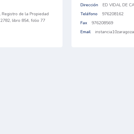
Dirección
ED VIDAL DE C
 Registro de la Propiedad
Teléfono
976208162
782, libro 854, folio 77
Fax
976208569
Email
instancia10zaragoza