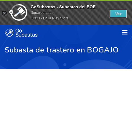
GoSubastas - Subastas del BOE
SquareetLabs
Ver
Gratis - En la Play Store
Subasta de trastero en BOGAJO