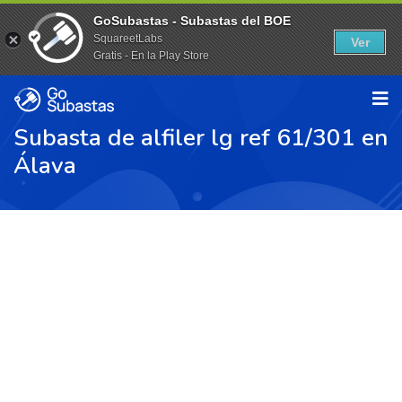
GoSubastas - Subastas del BOE
SquareetLabs
Ver
Gratis - En la Play Store
Subasta de alfiler lg ref 61/301 en
Álava