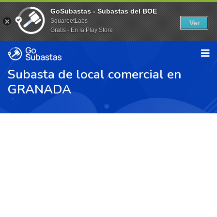
GoSubastas - Subastas del BOE
SquareetLabs
Ver
Gratis - En la Play Store
Subasta de local comercial en
GRANADA