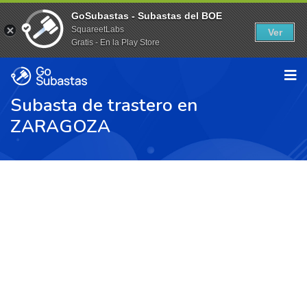
GoSubastas - Subastas del BOE
SquareetLabs
Ver
Gratis - En la Play Store
Subasta de trastero en
ZARAGOZA