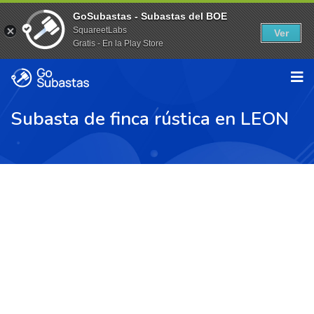
GoSubastas - Subastas del BOE
SquareetLabs
Ver
Gratis - En la Play Store
Subasta de finca rústica en LEON