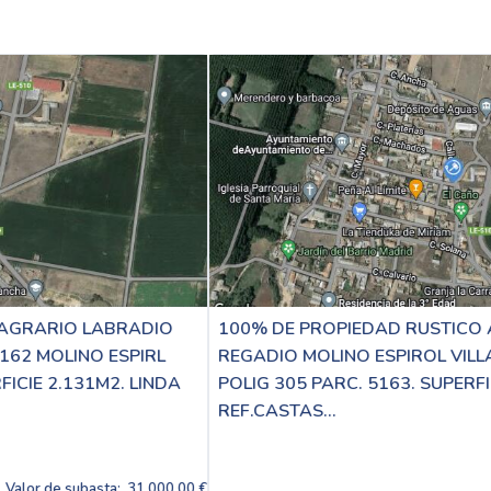
100% DE PROPIEDAD RUSTICO AGRARIO LABRADIO
REGADIO MOLINO ESPIROL VILLAORNATE Y CASTRO
POLIG 305 PARC. 5163. SUPERFICIE 4.462M2. LINDA
REF.CASTAS...
 €
Valor de subasta:
31,000.00