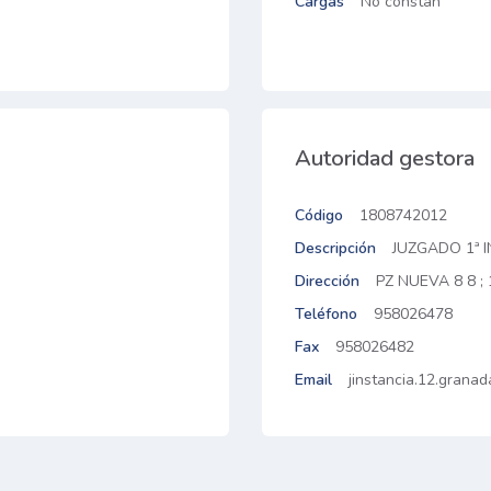
Cargas
No constan
Autoridad gestora
Código
1808742012
Descripción
JUZGADO 1ª 
Dirección
PZ NUEVA 8 8 
Teléfono
958026478
Fax
958026482
Email
jinstancia.12.grana