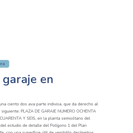
ora
 garaje en
na ciento dos ava parte indivisa, que da derecho al
e la siguiente: PLAZA DE GARAJE NUMERO OCHENTA
ARENTA Y SEIS, en la planta semisótano del
 del estudio de detalle del Polígono 1 del Plan
rfe, con una superficie útil de veintidós decímetros