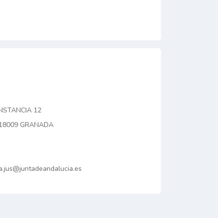
INSTANCIA 12
; 18009 GRANADA
da.jus@juntadeandalucia.es