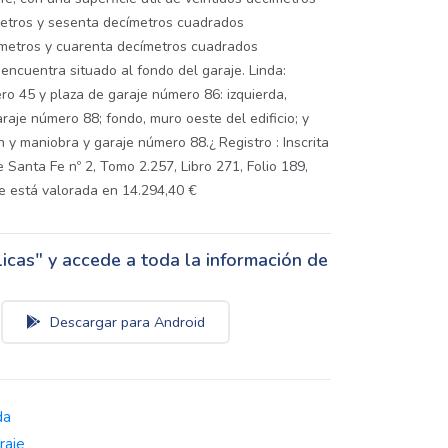
metros y sesenta decímetros cuadrados
 metros y cuarenta decímetros cuadrados
encuentra situado al fondo del garaje. Linda:
o 45 y plaza de garaje número 86: izquierda,
raje número 88; fondo, muro oeste del edificio; y
 y maniobra y garaje número 88.¿ Registro : Inscrita
 Santa Fe nº 2, Tomo 2.257, Libro 271, Folio 189,
ue está valorada en 14.294,40 €
cas" y accede a toda la información de
Descargar para Android
da
raje