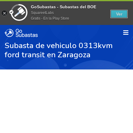
GoSubastas - Subastas del BOE
SquareetLabs
Ver
Gratis - En la Play Store
Subasta de vehiculo 0313kvm
ford transit en Zaragoza