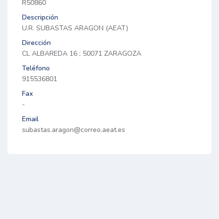
R50860
Descripción
U.R. SUBASTAS ARAGON (AEAT)
Dirección
CL ALBAREDA 16 ; 50071 ZARAGOZA
Teléfono
915536801
Fax
-
Email
subastas.aragon@correo.aeat.es