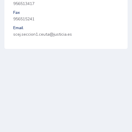
956513417
Fax
956515241
Email
scej.seccion1.ceuta@justicia.es