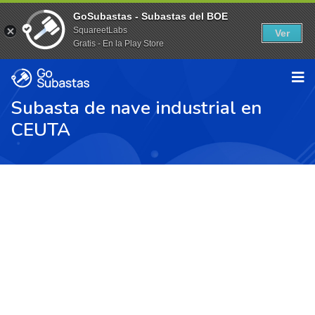
GoSubastas - Subastas del BOE
SquareetLabs
Ver
Gratis - En la Play Store
Subasta de nave industrial en
CEUTA