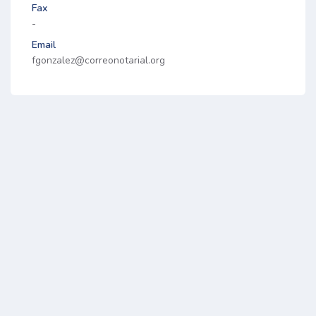
Fax
-
Email
fgonzalez@correonotarial.org