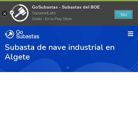
GoSubastas - Subastas del BOE
SquareetLabs
Ver
Gratis - En la Play Store
Subasta de nave industrial en
Algete