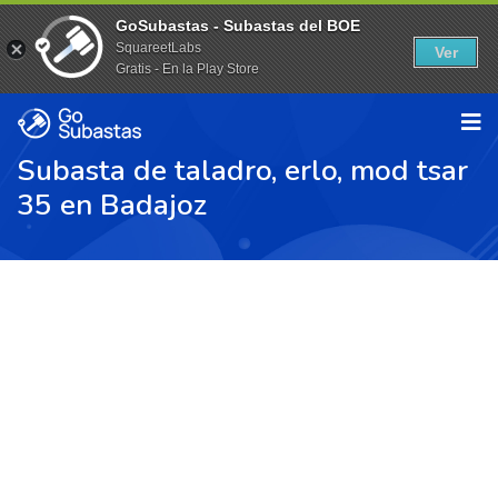
GoSubastas - Subastas del BOE
SquareetLabs
Ver
Gratis - En la Play Store
Subasta de taladro, erlo, mod tsar
35 en Badajoz