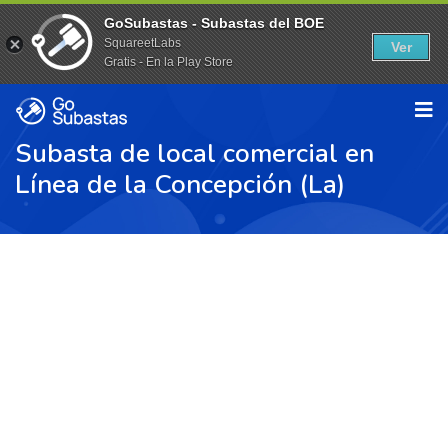
GoSubastas - Subastas del BOE
SquareetLabs
Ver
Gratis - En la Play Store
Subasta de local comercial en
Línea de la Concepción (La)