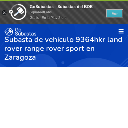
GoSubastas - Subastas del BOE
SquareetLabs
Ver
Gratis - En la Play Store
Subasta de vehiculo 9364hkr land
rover range rover sport en
Zaragoza