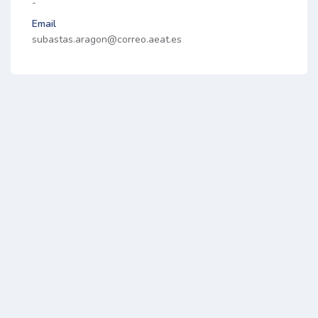
-
Email
subastas.aragon@correo.aeat.es