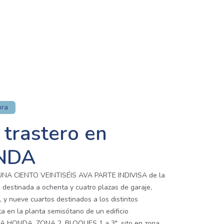
ora
 trastero en
NDA
A CIENTO VEINTISÉIS AVA PARTE INDIVISA de la
stinada a ochenta y cuatro plazas de garaje,
, y nueve cuartos destinados a los distintos
ita en la planta semisótano de un edificio
A HONDA, ZONA 2, BLOQUES 1 a 3", sito en zona