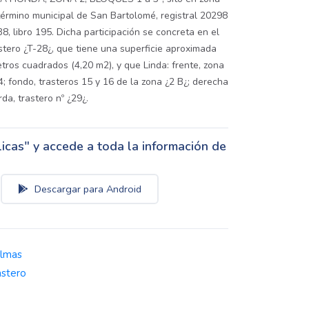
érmino municipal de San Bartolomé, registral 20298
38, libro 195. Dicha participación se concreta en el
stero ¿T-28¿, que tiene una superficie aproximada
tros cuadrados (4,20 m2), y que Linda: frente, zona
4; fondo, trasteros 15 y 16 de la zona ¿2 B¿; derecha
rda, trastero nº ¿29¿.
cas" y accede a toda la información de
Descargar para Android
almas
astero