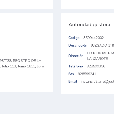
Autoridad gestora
Código
3500442002
Descripción
JUZGADO 1ª 
ED JUDICIAL RA
Dirección
LANZAROTE
98/T28. REGISTRO DE LA
folio 113, tomo 1811, libro
Teléfono
928599356
Fax
928599241
Email
instancia2.arre@just