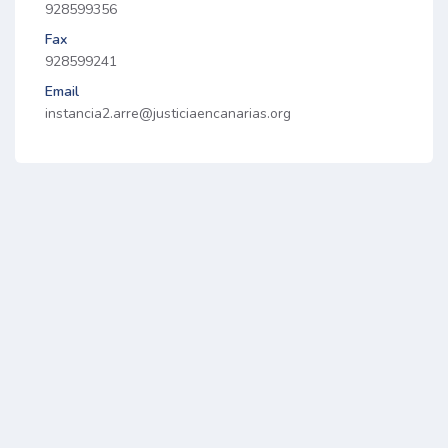
928599356
Fax
928599241
Email
instancia2.arre@justiciaencanarias.org