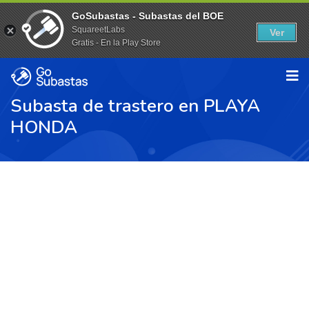
GoSubastas - Subastas del BOE
SquareetLabs
Ver
Gratis - En la Play Store
Subasta de trastero en PLAYA
HONDA