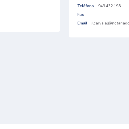
Teléfono
943.432.198
Fax
-
Email
jlcarvajal@notariado