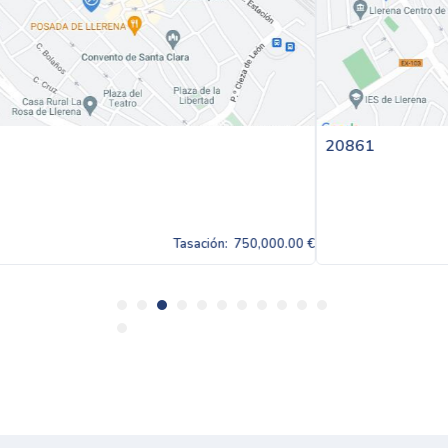
20861
0,000.00 €
Tasación:
75