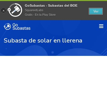
GoSubastas - Subastas del BOE
SquareetLabs
Ver
Gratis - En la Play Store
Subasta de solar en llerena