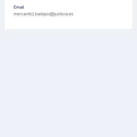
Email
mercantil1.badajoz@justicia.es