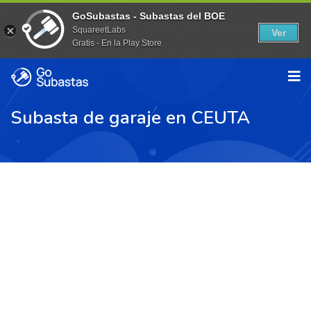
GoSubastas - Subastas del BOE
SquareetLabs
Ver
Gratis - En la Play Store
Subasta de garaje en CEUTA