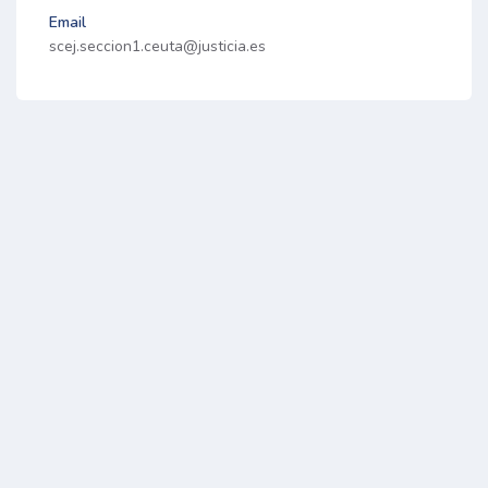
Email
scej.seccion1.ceuta@justicia.es