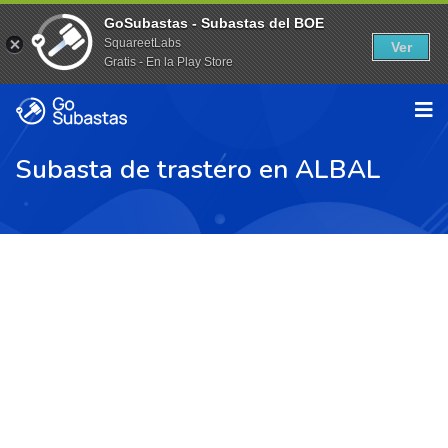
GoSubastas - Subastas del BOE
SquareetLabs
Ver
Gratis - En la Play Store
Subasta de trastero en ALBAL