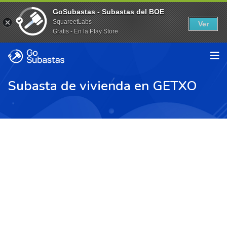
GoSubastas - Subastas del BOE
SquareetLabs
Ver
Gratis - En la Play Store
Subasta de vivienda en GETXO