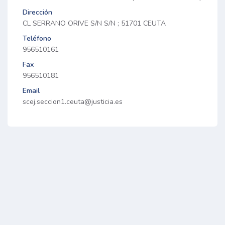
Dirección
CL SERRANO ORIVE S/N S/N ; 51701 CEUTA
Teléfono
956510161
Fax
956510181
Email
scej.seccion1.ceuta@justicia.es