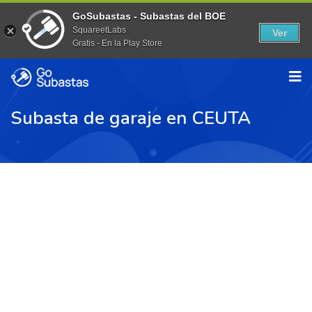
GoSubastas - Subastas del BOE
SquareetLabs
Ver
Gratis - En la Play Store
Subasta de garaje en CEUTA