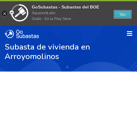
GoSubastas - Subastas del BOE
SquareetLabs
Ver
Gratis - En la Play Store
Subasta de vivienda en
Arroyomolinos