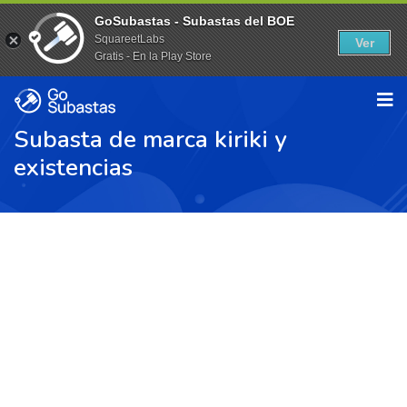
GoSubastas - Subastas del BOE
SquareetLabs
Ver
Gratis - En la Play Store
Subasta de marca kiriki y
existencias