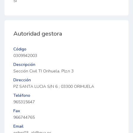
Sí
Autoridad gestora
Código
0309942003
Descripción
Sección Civil TI Orihuela. Plz.n 3
Dirección
PZ SANTA LUCIA S/N 6 ; 03300 ORIHUELA
Teléfono
965315647
Fax
966744765
Email
orihpi03_ali@gva.es