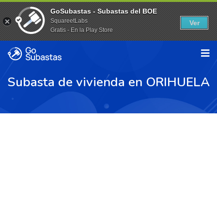
GoSubastas - Subastas del BOE
SquareetLabs
Ver
Gratis - En la Play Store
Subasta de vivienda en ORIHUELA