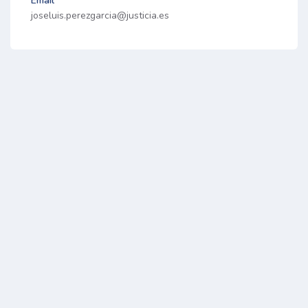
Email
joseluis.perezgarcia@justicia.es