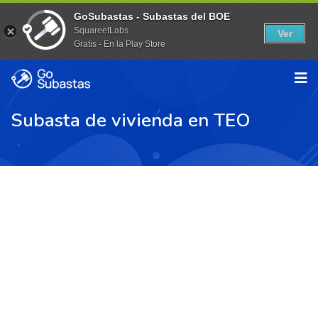
GoSubastas - Subastas del BOE
SquareetLabs
Ver
Gratis - En la Play Store
Subasta de vivienda en TEO