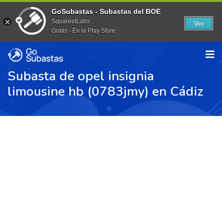
GoSubastas - Subastas del BOE
SquareetLabs
Ver
Gratis - En la Play Store
Subasta de opel insignia
limousine hb (0783jmy) en Cádiz