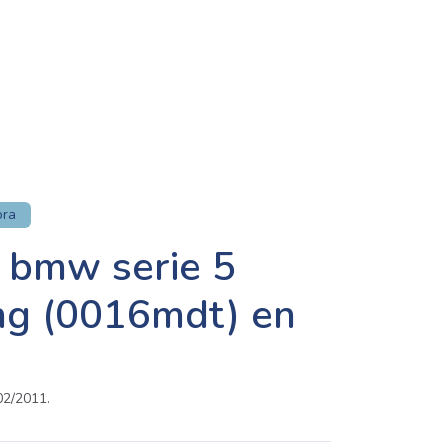
ora
 bmw serie 5
ng (0016mdt) en
2/2011.