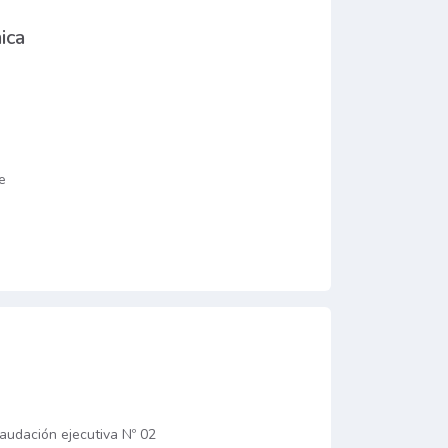
ica
e
audación ejecutiva Nº 02