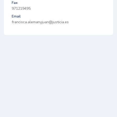
Fax
971219495
Email
francisca.alemanyjuan@justicia.es