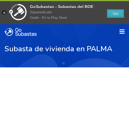
GoSubastas - Subastas del BOE
SquareetLabs
Ver
Gratis - En la Play Store
Subasta de vivienda en PALMA