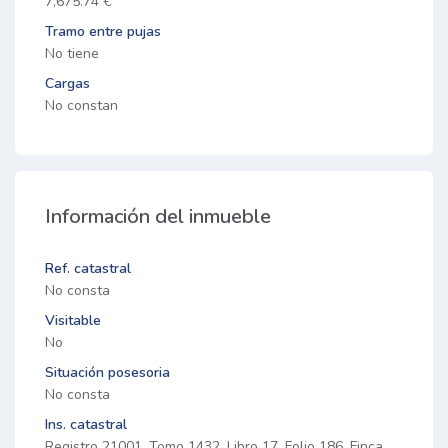
7,675.74 €
Tramo entre pujas
No tiene
Cargas
No constan
Información del inmueble
Ref. catastral
No consta
Visitable
No
Situación posesoria
No consta
Ins. catastral
Registro 21001, Tomo 1432, Libro 17, Folio 186, Finca