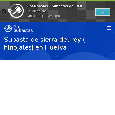
GoSubastas - Subastas del BOE
SquareetLabs
Ver
Gratis - En la Play Store
Subasta de sierra del rey (
hinojales) en Huelva