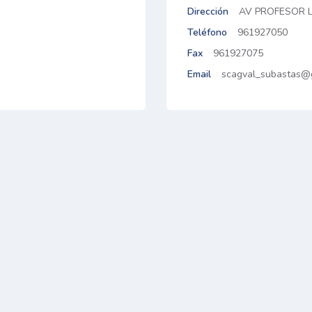
Dirección
AV PROFESOR LO
Teléfono
961927050
Fax
961927075
Email
scagval_subastas@