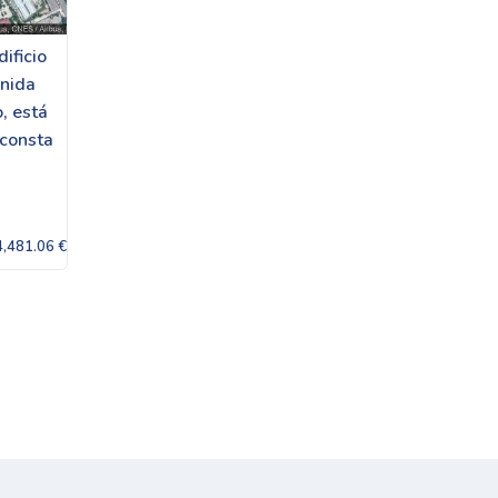
ificio
enida
, está
 consta
4,481.06 €