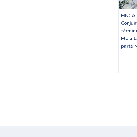
FINCA
Conjunt
términ
Pla a l
parte r