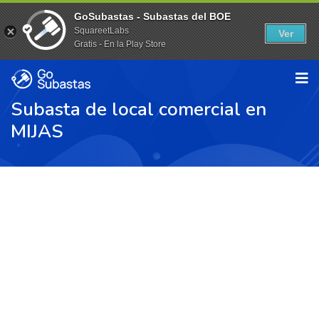
GoSubastas - Subastas del BOE
SquareetLabs
Ver
Gratis - En la Play Store
Subasta de local comercial en
MIJAS