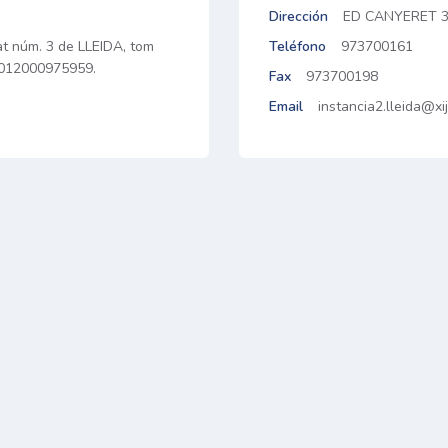
Dirección
ED CANYERET 3-
tat núm. 3 de LLEIDA, tom
Teléfono
973700161
 25012000975959.
Fax
973700198
Email
instancia2.lleida@xi