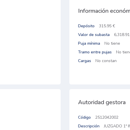
Información económ
Depósito
315.95 €
Valor de subasta
6,318.91
Puja mínima
No tiene
Tramo entre pujas
No tien
Cargas
No constan
Autoridad gestora
Código
2512042002
Descripción
JUZGADO 1ª IN