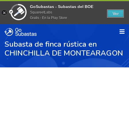
GoSubastas - Subastas del BOE
SquareetLabs
Ver
Gratis - En la Play Store
Subasta de finca rústica en
CHINCHILLA DE MONTEARAGON