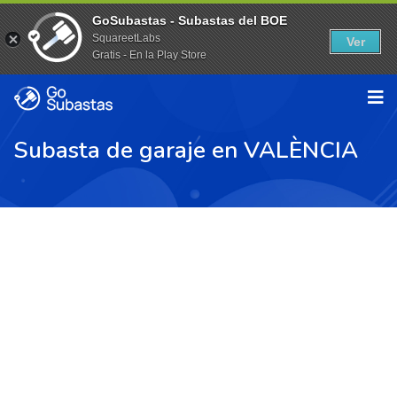
GoSubastas - Subastas del BOE
SquareetLabs
Ver
Gratis - En la Play Store
Subasta de garaje en VALÈNCIA