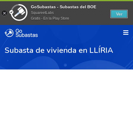
GoSubastas - Subastas del BOE
SquareetLabs
Ver
Gratis - En la Play Store
Subasta de vivienda en LLÍRIA