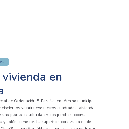
ora
 vivienda en
a
cial de Ordenación El Paraíso, en término municipal
 seiscientos veintinueve metros cuadrados. Vivienda
e una planta distribuida en dos porches, cocina,
ios y salón-comedor. La superficie construida es de
05 m2) y superficie útil de ochenta y cinco metros y