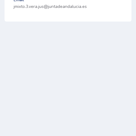
jmixto.3.vera.jus@juntadeandalucia.es