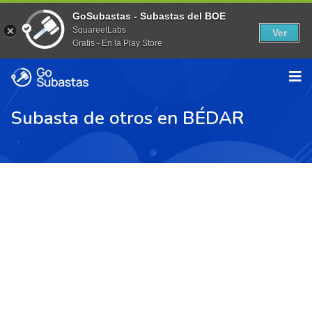
GoSubastas - Subastas del BOE
SquareetLabs
Ver
Gratis - En la Play Store
Subasta de otros en BÉDAR