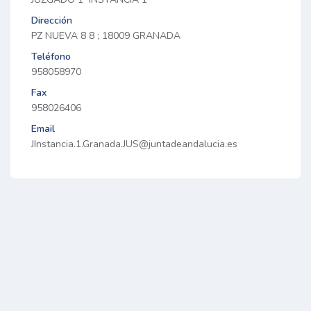
Dirección
PZ NUEVA 8 8 ; 18009 GRANADA
Teléfono
958058970
Fax
958026406
Email
JInstancia.1.Granada.JUS@juntadeandalucia.es