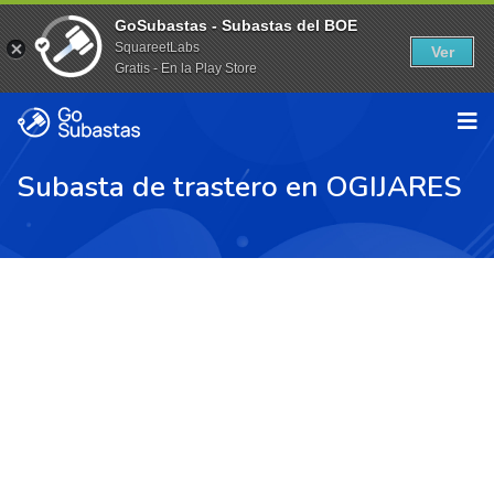
GoSubastas - Subastas del BOE
SquareetLabs
Ver
Gratis - En la Play Store
Subasta de trastero en OGIJARES