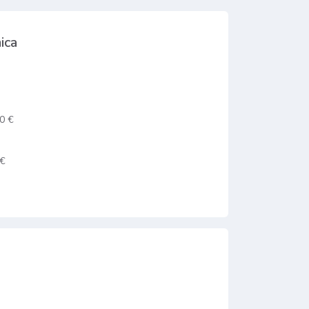
ica
0 €
 €