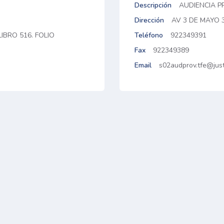
Descripción
AUDIENCIA PR
Dirección
AV 3 DE MAYO 3
LIBRO 516. FOLIO
Teléfono
922349391
Fax
922349389
Email
s02audprov.tfe@just