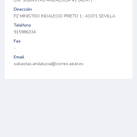
U.R. SUBASTAS ANDALUCIA 41 (AEAT)
Dirección
PZ MINISTRO INDALECIO PRIETO 1 ; 41071 SEVILLA
Teléfono
915986334
Fax
-
Email
subastas.andalucia@correo.aeat.es