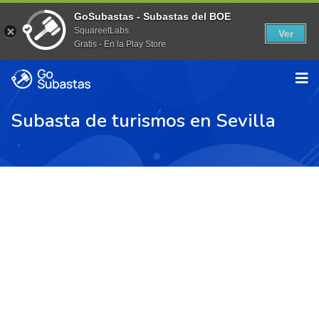
GoSubastas - Subastas del BOE
SquareetLabs
Ver
Gratis - En la Play Store
Subasta de turismos en Sevilla