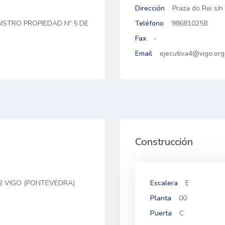
Dirección
Praza do Rei s/n
GISTRO PROPIEDAD Nº 5 DE
Teléfono
986810258
Fax
-
Email
ejecutiva4@vigo.org
Construcción
202 VIGO (PONTEVEDRA)
Escalera
E
Planta
00
Puerta
C