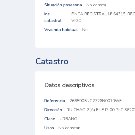
Situación posesoria
No consta
Ins.
FINCA REGISTRAL Nº 64315, RE
catastral
VIGO
Vivienda habitual
No
Catastro
Datos descriptivos
Referencia
2665905NG2726N0010WF
Dirección
RU CHAO 2(A) Es:E Pl:00 Pt:C 36
Clase
URBANO
Usos
No constan