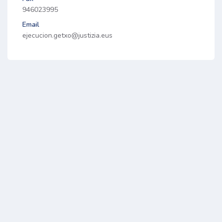
946023995
Email
ejecucion.getxo@justizia.eus