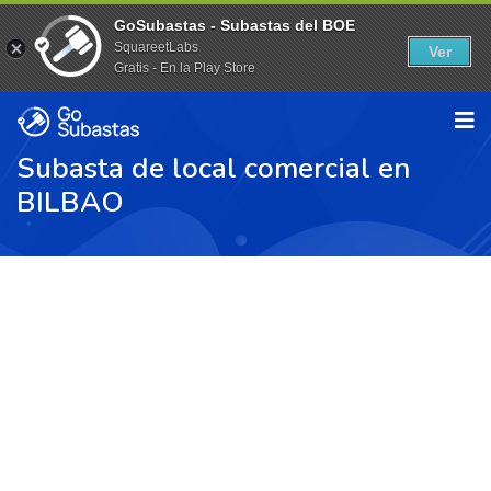
GoSubastas - Subastas del BOE
SquareetLabs
Ver
Gratis - En la Play Store
Subasta de local comercial en
BILBAO