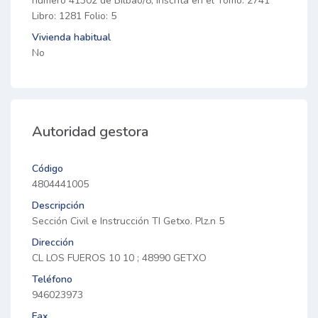
número 41302 de Bilbao/8, inscrita en el Tomo: 2741
Libro: 1281 Folio: 5
Vivienda habitual
No
Autoridad gestora
Código
4804441005
Descripción
Sección Civil e Instrucción TI Getxo. Plz.n 5
Dirección
CL LOS FUEROS 10 10 ; 48990 GETXO
Teléfono
946023973
Fax