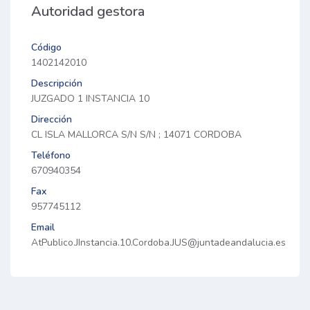
Autoridad gestora
Código
1402142010
Descripción
JUZGADO 1 INSTANCIA 10
Dirección
CL ISLA MALLORCA S/N S/N ; 14071 CORDOBA
Teléfono
670940354
Fax
957745112
Email
AtPublico.JInstancia.10.Cordoba.JUS@juntadeandalucia.es