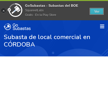
GoSubastas - Subastas del BOE
SquareetLabs
Ver
Gratis - En la Play Store
Subasta de local comercial en
CÓRDOBA