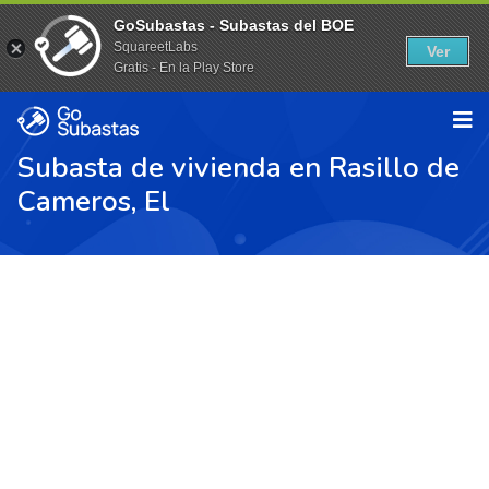
GoSubastas - Subastas del BOE
SquareetLabs
Ver
Gratis - En la Play Store
Subasta de vivienda en Rasillo de
Cameros, El