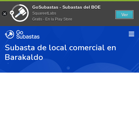
GoSubastas - Subastas del BOE
SquareetLabs
Ver
Gratis - En la Play Store
Subasta de local comercial en
Barakaldo