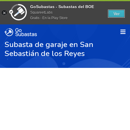
GoSubastas - Subastas del BOE
SquareetLabs
Ver
Gratis - En la Play Store
Subasta de garaje en San
Sebastián de los Reyes