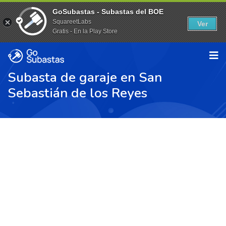
GoSubastas - Subastas del BOE
SquareetLabs
Ver
Gratis - En la Play Store
Subasta de garaje en San
Sebastián de los Reyes