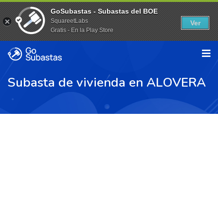
GoSubastas - Subastas del BOE
SquareetLabs
Ver
Gratis - En la Play Store
Subasta de vivienda en ALOVERA