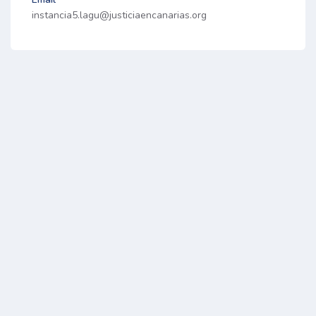
instancia5.lagu@justiciaencanarias.org