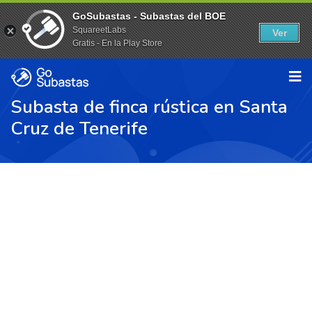
GoSubastas - Subastas del BOE
SquareetLabs
Ver
Gratis - En la Play Store
Subasta de finca rústica en Santa
Cruz de Tenerife