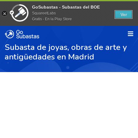
GoSubastas - Subastas del BOE
SquareetLabs
Ver
Gratis - En la Play Store
Subasta de joyas, obras de arte y
antigüedades en Madrid